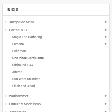
INICIO
Juegos de Mesa
add
Cartas TCG
add
Magic The Gathering
add
Lorcana
add
Pokémon
One Piece Card Game
Riftbound TCG
Altered
Star Wars Unlimited
Flesh and Blood
Warhammer
add
Pintura y Modelismo
add
add