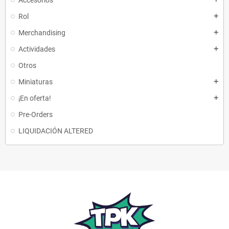
Accesorios
Rol
add
Merchandising
add
Actividades
add
Otros
Miniaturas
add
¡En oferta!
add
Pre-Orders
LIQUIDACIÓN ALTERED