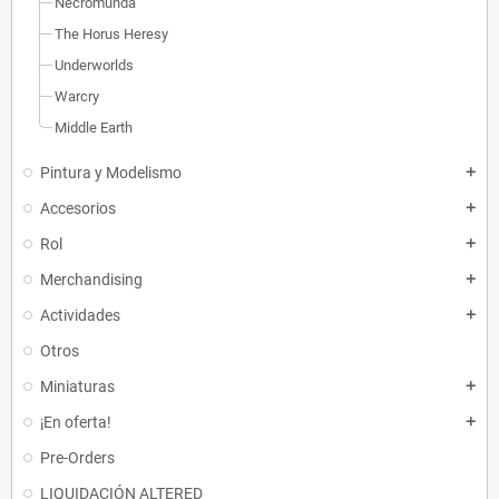
Necromunda
The Horus Heresy
Underworlds
Warcry
Middle Earth
Pintura y Modelismo
add
Accesorios
add
Rol
add
Merchandising
add
Actividades
add
Otros
Miniaturas
add
¡En oferta!
add
Pre-Orders
LIQUIDACIÓN ALTERED