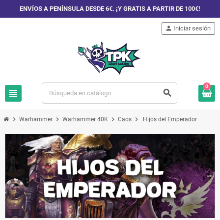
ENVÍOS A PENÍNSULA DESDE 6€. ¡Y GRATIS A PARTIR DE 100€!
person
Iniciar sesión
0
view_headline
search
chevron_right
chevron_right
chevron_right
chevron_right
Warhammer
Warhammer 40K
Caos
Hijos del Emperador