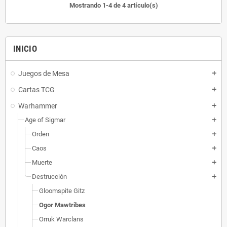
Mostrando 1-4 de 4 artículo(s)
INICIO
Juegos de Mesa
add
Cartas TCG
add
Warhammer
add
Age of Sigmar
add
Orden
add
Caos
add
Muerte
add
Destrucción
add
Gloomspite Gitz
Ogor Mawtribes
Orruk Warclans