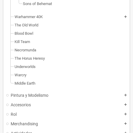
Sons of Behemat
Warhammer 40K
add
The Old World
Blood Bowl
Kill Team
Necromunda
The Horus Heresy
Underworlds
Warcry
Middle Earth
Pintura y Modelismo
add
Accesorios
add
Rol
add
Merchandising
add