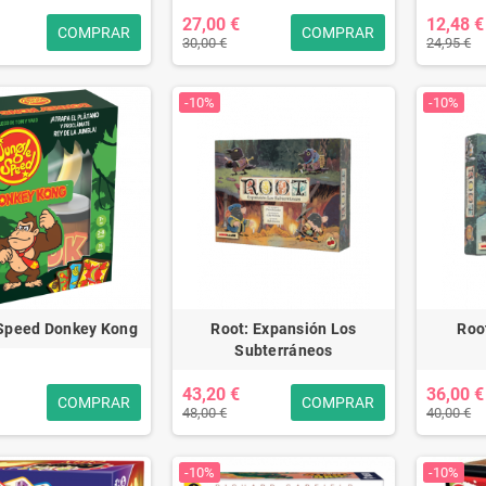
27,00 €
12,48 €
COMPRAR
COMPRAR
30,00 €
24,95 €
-10%
-10%
Speed Donkey Kong
Root: Expansión Los
Roo
Subterráneos
43,20 €
36,00 €
COMPRAR
COMPRAR
48,00 €
40,00 €
-10%
-10%