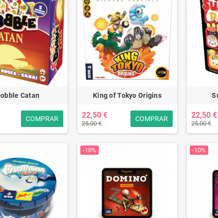
obble Catan
King of Tokyo Origins
S
22,50 €
22,50 €
COMPRAR
COMPRAR
25,00 €
25,00 €
-10%
-10%