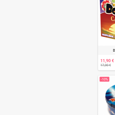
D
11,90 €
17,00 €
-10%