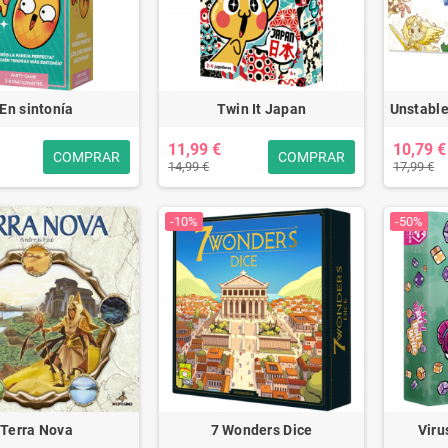
En sintonía
Twin It Japan
Unstable
11,99 €
10,79 €
COMPRAR
COMPRAR
14,99 €
17,99 €
-10%
-50%
Terra Nova
7 Wonders Dice
Viru