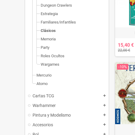
Dungeon Crawlers
Estrategia
Familiares/infantiles
Clásicos
Memoria
15,40 €
Party
22,00 €
Roles Ocultos
Wargames
-10%
Mercurio
Atomo
Cartas TCG
add
Warhammer
add
Pintura y Modelismo
add
Accesorios
add
Rol
add