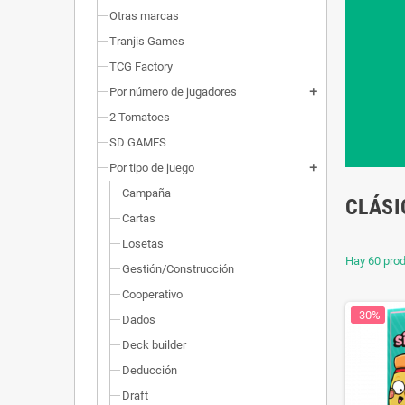
Otras marcas
Tranjis Games
TCG Factory
Por número de jugadores
add
2 Tomatoes
SD GAMES
Por tipo de juego
add
Campaña
CLÁSI
Cartas
Losetas
Hay 60 prod
Gestión/Construcción
Cooperativo
-30%
Dados
Deck builder
Deducción
Draft