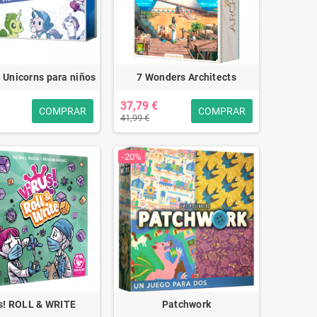
 Unicorns para niños
7 Wonders Architects
37,79 €
COMPRAR
COMPRAR
41,99 €
-20%
s! ROLL & WRITE
Patchwork