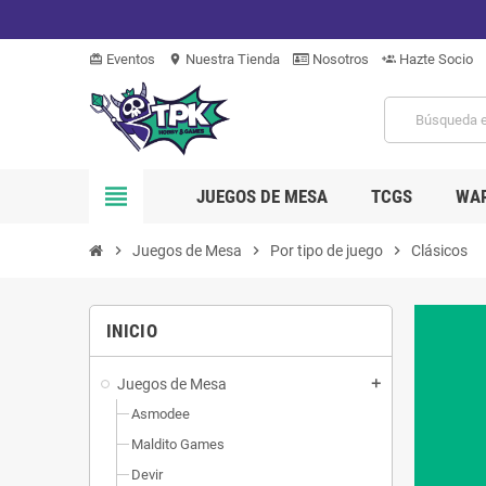
Eventos
Nuestra Tienda
Nosotros
Hazte Socio
card_giftcard
location_on
group_add
view_headline
JUEGOS DE MESA
TCGS
WA
chevron_right
Juegos de Mesa
chevron_right
Por tipo de juego
chevron_right
Clásicos
INICIO
Juegos de Mesa
add
Asmodee
Maldito Games
Devir