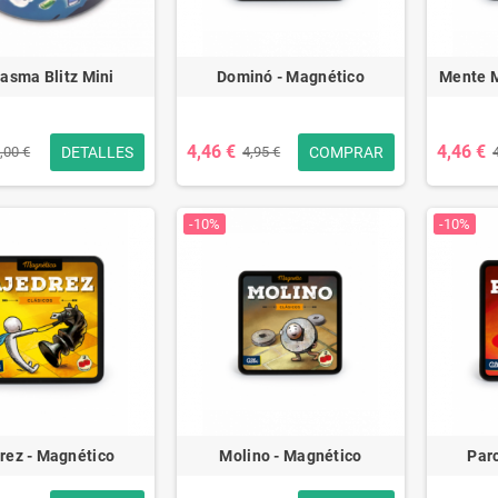
asma Blitz Mini
Dominó - Magnético
Mente M
4,46 €
4,46 €
DETALLES
COMPRAR
,00 €
4,95 €
-10%
-10%
rez - Magnético
Molino - Magnético
Par