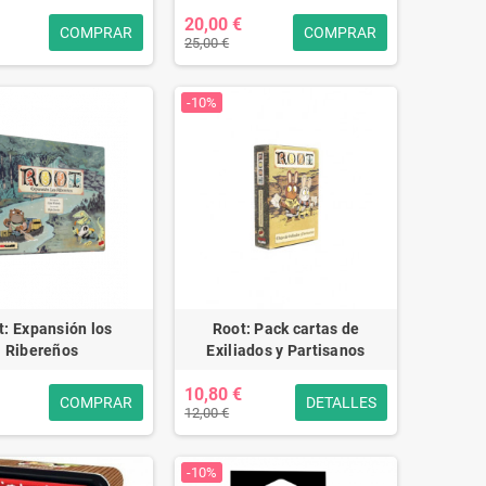
20,00 €
COMPRAR
COMPRAR
25,00 €
-10%
t: Expansión los
Root: Pack cartas de
Ribereños
Exiliados y Partisanos
10,80 €
COMPRAR
DETALLES
12,00 €
-10%