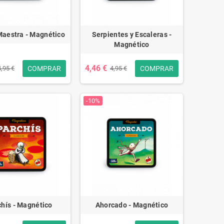
aestra - Magnético
Serpientes y Escaleras -
Magnético
4,46 €
COMPRAR
COMPRAR
4,95 €
4,95 €
-10%
chís - Magnético
Ahorcado - Magnético