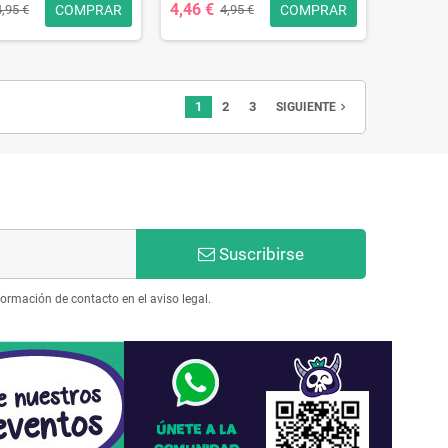
4,46 €
COMPRAR
COMPRAR
4,95 €
4,95 €
1
2
3
navigate_next
SIGUIENTE
Suscribirse
ormación de contacto en el aviso legal.