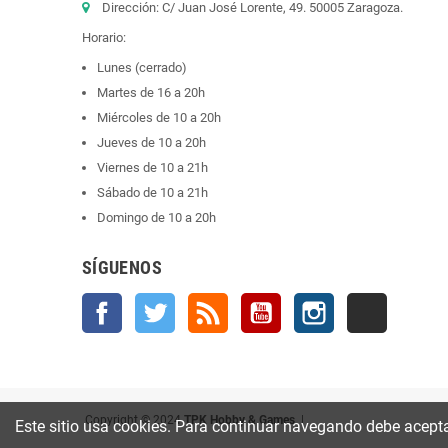
Dirección: C/ Juan José Lorente, 49. 50005 Zaragoza.
Horario:
Lunes (cerrado)
Martes de 16 a 20h
Miércoles de 10 a 20h
Jueves de 10 a 20h
Viernes de 10 a 21h
Sábado de 10 a 21h
Domingo de 10 a 20h
SÍGUENOS
Facebook
Twitter
Rss
YouTube
Instagram
TikTok
Copyright © 2024
TPK Hobby & Games
|
Este sitio usa cookies. Para continuar navegando debe acepta