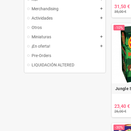
31,50 €
Merchandising
add
35,00 €
Actividades
add
Otros
-10%
Miniaturas
add
¡En oferta!
add
Pre-Orders
LIQUIDACIÓN ALTERED
Jungle 
23,40 €
26,00 €
-30%