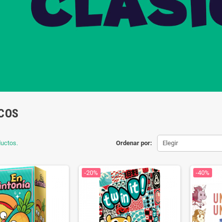
COS
uctos.
Ordenar por:
Elegir
-20%
-40%