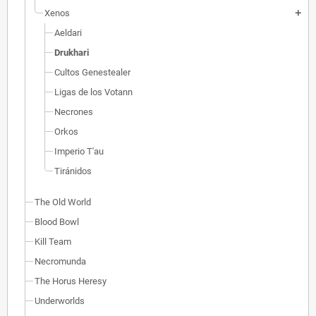
Xenos
add
Aeldari
Drukhari
Cultos Genestealer
Ligas de los Votann
Necrones
Orkos
Imperio T'au
Tiránidos
The Old World
Blood Bowl
Kill Team
Necromunda
The Horus Heresy
Underworlds