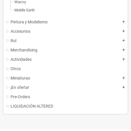
Warcry
Middle Earth
Pintura y Modelismo
add
Accesorios
add
Rol
add
Merchandising
add
Actividades
add
Otros
Miniaturas
add
¡En oferta!
add
Pre-Orders
LIQUIDACIÓN ALTERED