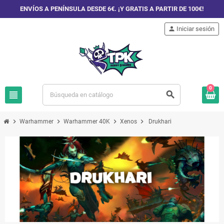
ENVÍOS A PENÍNSULA DESDE 6€. ¡Y GRATIS A PARTIR DE 100€!
person
Iniciar sesión
0
view_headline
search
chevron_right
chevron_right
chevron_right
chevron_right
Warhammer
Warhammer 40K
Xenos
Drukhari