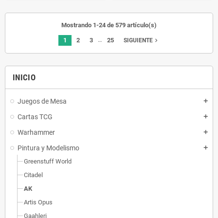
Mostrando 1-24 de 579 artículo(s)
…
1
2
3
25
navigate_next
SIGUIENTE
INICIO
Juegos de Mesa
add
Cartas TCG
add
Warhammer
add
Pintura y Modelismo
add
Greenstuff World
Citadel
AK
Artis Opus
Gaahleri