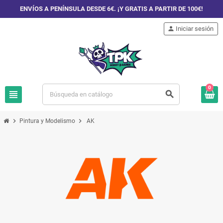
ENVÍOS A PENÍNSULA DESDE 6€. ¡Y GRATIS A PARTIR DE 100€!
person
Iniciar sesión
0
view_headline
search
chevron_right
chevron_right
Pintura y Modelismo
AK