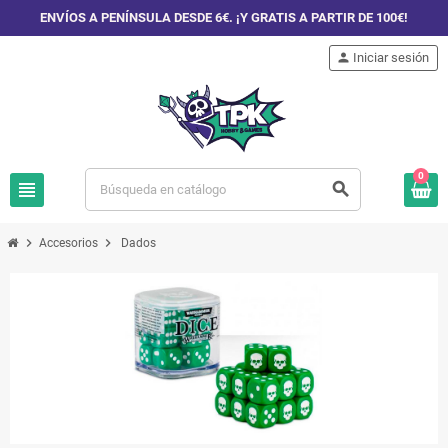
ENVÍOS A PENÍNSULA DESDE 6€. ¡Y GRATIS A PARTIR DE 100€!
person
Iniciar sesión
0
view_headline
search
chevron_right
chevron_right
Accesorios
Dados