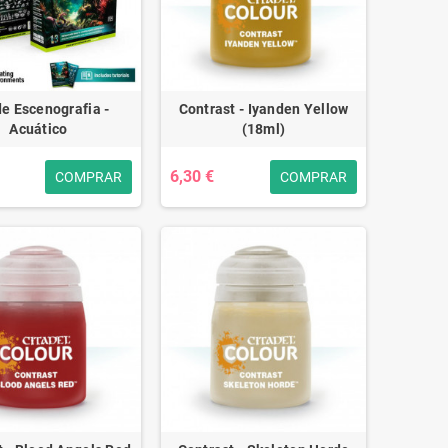
de Escenografia -
Contrast - Iyanden Yellow
Acuático
(18ml)
6,30 €
COMPRAR
COMPRAR