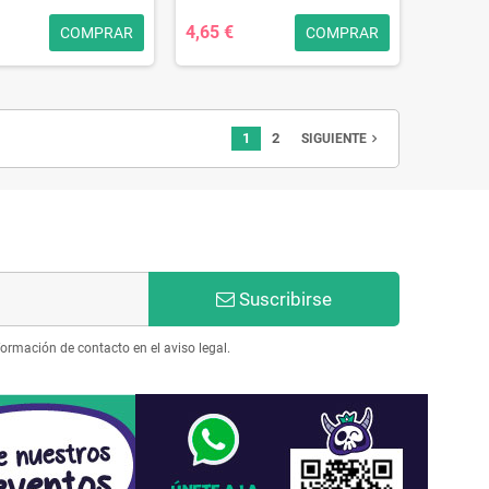
4,65 €
COMPRAR
COMPRAR
1
2
navigate_next
SIGUIENTE
Suscribirse
ormación de contacto en el aviso legal.