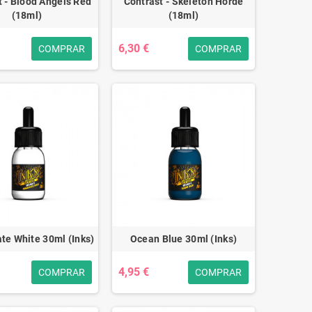
t - Blood Angels Red
Contrast - Skeleton Horde
(18ml)
(18ml)
6,30 €
COMPRAR
COMPRAR
te White 30ml (Inks)
Ocean Blue 30ml (Inks)
4,95 €
COMPRAR
COMPRAR