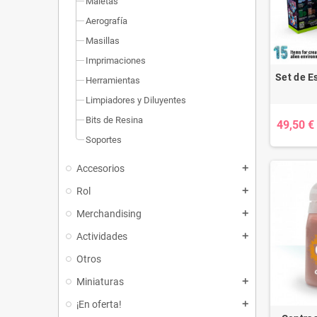
Maletas
Aerografía
Masillas
Imprimaciones
Set de E
Herramientas
Limpiadores y Diluyentes
Bits de Resina
49,50 €
Soportes
Accesorios
add
Rol
add
Merchandising
add
Actividades
add
Otros
Miniaturas
add
¡En oferta!
add