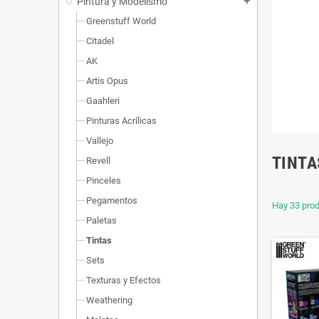
Pintura y Modelismo
add
Greenstuff World
Citadel
AK
Artis Opus
Gaahleri
Pinturas Acrílicas
Vallejo
TINTA
Revell
Pinceles
Pegamentos
Hay 33 prod
Paletas
Tintas
Sets
Texturas y Efectos
Weathering