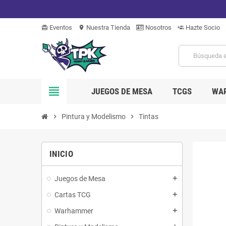
Eventos
Nuestra Tienda
Nosotros
Hazte Socio
card_giftcard
location_on
group_add
view_headline
JUEGOS DE MESA
TCGS
WA
chevron_right
Pintura y Modelismo
chevron_right
Tintas
INICIO
Juegos de Mesa
add
Cartas TCG
add
Warhammer
add