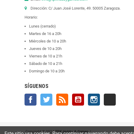
Dirección: C/ Juan José Lorente, 49. 50005 Zaragoza.
Horario:
Lunes (cerrado)
Martes de 16 a 20h
Miércoles de 10 a 20h
Jueves de 10 a 20h
Viernes de 10 a 21h
Sábado de 10 a 21h
Domingo de 10 a 20h
SÍGUENOS
Facebook
Twitter
Rss
YouTube
Instagram
TikTok
Copyright © 2024
TPK Hobby & Games
|
Este sitio usa cookies. Para continuar navegando debe acepta