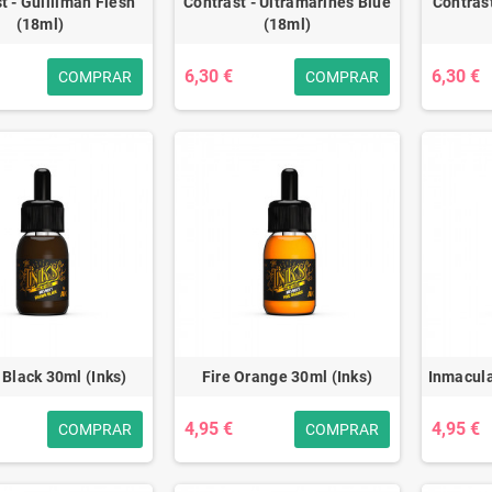
t - Guilliman Flesh
Contrast - Ultramarines Blue
Contras
(18ml)
(18ml)
6,30 €
6,30 €
COMPRAR
COMPRAR
Black 30ml (Inks)
Fire Orange 30ml (Inks)
Inmacula
4,95 €
4,95 €
COMPRAR
COMPRAR