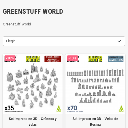
GREENSTUFF WORLD
Greenstuff World
Elegir
-10%
-10%
Set impreso en 3D - Cráneos y
Set impreso en 3D - Velas de
velas
Resina