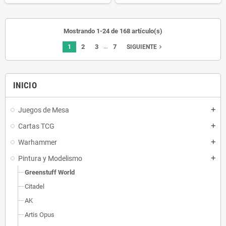
Mostrando 1-24 de 168 artículo(s)
…
1
2
3
7
navigate_next
SIGUIENTE
INICIO
Juegos de Mesa
add
Cartas TCG
add
Warhammer
add
Pintura y Modelismo
add
Greenstuff World
Citadel
AK
Artis Opus