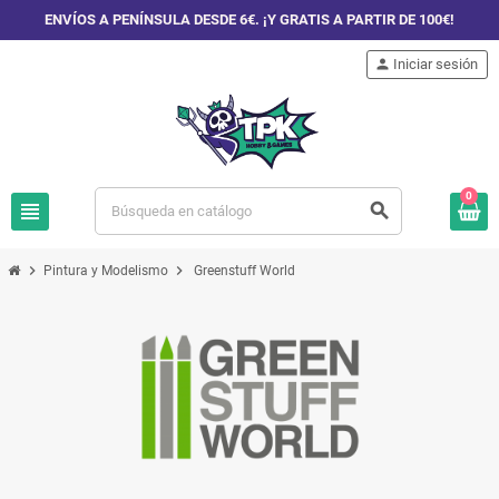
ENVÍOS A PENÍNSULA DESDE 6€. ¡Y GRATIS A PARTIR DE 100€!
person
Iniciar sesión
0
view_headline
search
chevron_right
chevron_right
Pintura y Modelismo
Greenstuff World