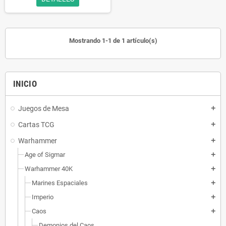
Mostrando 1-1 de 1 artículo(s)
INICIO
Juegos de Mesa
add
Cartas TCG
add
Warhammer
add
Age of Sigmar
add
Warhammer 40K
add
Marines Espaciales
add
Imperio
add
Caos
add
Demonios del Caos