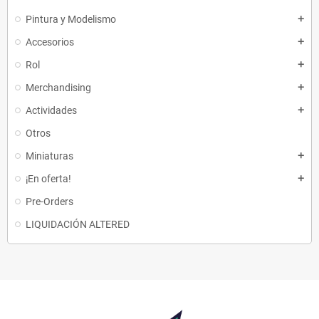
Pintura y Modelismo
add
Accesorios
add
Rol
add
Merchandising
add
Actividades
add
Otros
Miniaturas
add
¡En oferta!
add
Pre-Orders
LIQUIDACIÓN ALTERED