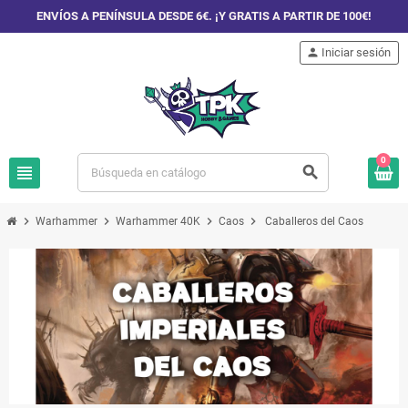
ENVÍOS A PENÍNSULA DESDE 6€. ¡Y GRATIS A PARTIR DE 100€!
person
Iniciar sesión
0
view_headline
search
chevron_right
chevron_right
chevron_right
chevron_right
Warhammer
Warhammer 40K
Caos
Caballeros del Caos