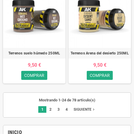
Terrenos suelo húmedo 250ML
Terrenos Arena del desierto 250ML
9,50 €
9,50 €
COMPRAR
COMPRAR
Mostrando 1-24 de 78 artículo(s)
1
2
3
4
navigate_next
SIGUIENTE
INICIO