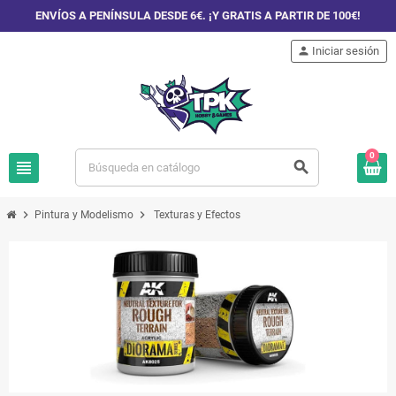
ENVÍOS A PENÍNSULA DESDE 6€. ¡Y GRATIS A PARTIR DE 100€!
person
Iniciar sesión
0
view_headline
search
chevron_right
chevron_right
Pintura y Modelismo
Texturas y Efectos