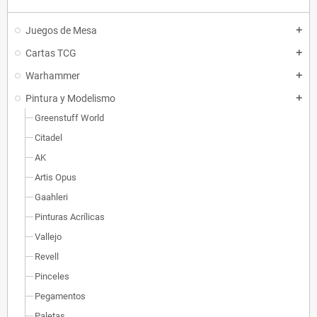
Juegos de Mesa
add
Cartas TCG
add
Warhammer
add
Pintura y Modelismo
add
Greenstuff World
Citadel
AK
Artis Opus
Gaahleri
Pinturas Acrílicas
Vallejo
Revell
Pinceles
Pegamentos
Paletas