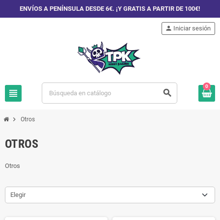
ENVÍOS A PENÍNSULA DESDE 6€. ¡Y GRATIS A PARTIR DE 100€!
person
Iniciar sesión
0
view_headline
search
chevron_right
Otros
OTROS
Otros
Elegir