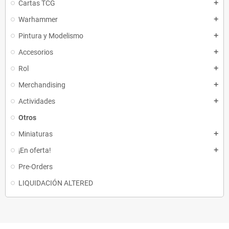
Cartas TCG
add
Warhammer
add
Pintura y Modelismo
add
Accesorios
add
Rol
add
Merchandising
add
Actividades
add
Otros
Miniaturas
add
¡En oferta!
add
Pre-Orders
LIQUIDACIÓN ALTERED