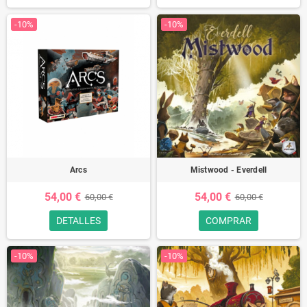
-10%
-10%
Arcs
Mistwood - Everdell
54,00 €
54,00 €
60,00 €
60,00 €
DETALLES
COMPRAR
-10%
-10%