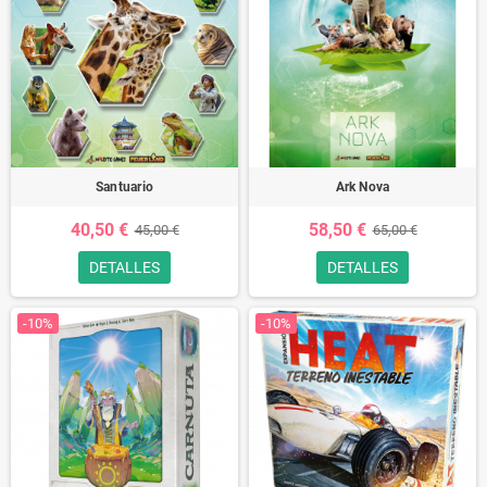
Santuario
Ark Nova
40,50 €
58,50 €
45,00 €
65,00 €
DETALLES
DETALLES
-10%
-10%