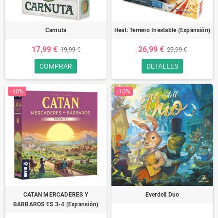
Carnuta
Heat: Terreno Inestable (Expansión)
17,99 €
26,99 €
19,99 €
29,99 €
COMPRAR
DETALLES
-10%
-10%
CATAN MERCADERES Y
Everdell Duo
BARBAROS ES 3-4 (Expansión)