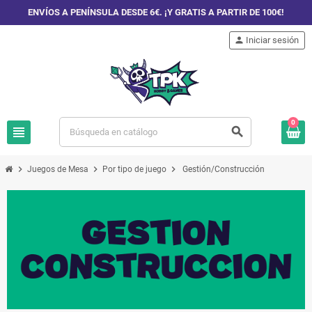
ENVÍOS A PENÍNSULA DESDE 6€. ¡Y GRATIS A PARTIR DE 100€!
person
Iniciar sesión
0
view_headline
search
chevron_right
chevron_right
chevron_right
Juegos de Mesa
Por tipo de juego
Gestión/Construcción