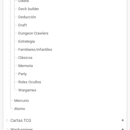
Dados
Deck builder
Deducción
Draft
Dungeon Crawlers
Estrategia
Familiares/infantiles
Clásicos
Memoria
Party
Roles Ocultos
Wargames
Mercurio
Atomo
Cartas TCG
add
Warhammer
add