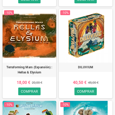
-10%
-10%
Terraforming Mars (Expansión) :
DILUVIUM
Hellas & Elysium
18,00 €
40,50 €
20,00 €
45,00 €
COMPRAR
COMPRAR
-10%
-10%