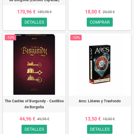
de Borgoña (Edición Especial)
170,96 €
18,00 €
189,95 €
20,00 €
DETALLES
COMPRAR
-10%
-10%
The Castles of Burgundy - Castillos
Arcs: Líderes y Trasfondo
de Borgoña
44,96 €
13,50 €
49,95 €
15,00 €
DETALLES
DETALLES