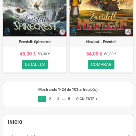
Everdell: Spirecrest
Newleaf - Everdell
45,00 €
54,00 €
50,00 €
60,00 €
DETALLES
COMPRAR
Mostrando 1-24 de 102 artículo(s)
…
1
2
3
5
navigate_next
SIGUIENTE
INICIO