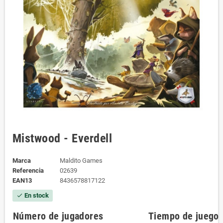
Mistwood - Everdell
Marca
Maldito Games
Referencia
02639
EAN13
8436578817122
En stock
check
Número de jugadores
Tiempo de juego