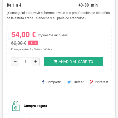
De 1 a 4
40-80 min
¿Conseguirá sobrevivir el hermoso valle a la proliferación de telarañas
de la astuta araña Tejenoche y su prole de arácnidos?
54,00 €
Impuestos incluidos
60,00 €
-10%
Entrega entre 3 y 5 días hábiles
shopping_cart
remove
add
AÑADIR AL CARRITO
Compartir
Tuitear
Pinterest
Compra segura