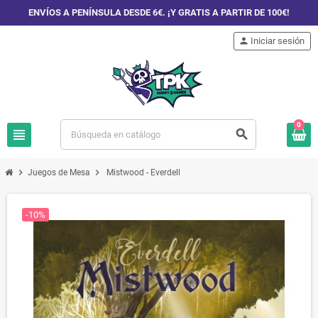
ENVÍOS A PENÍNSULA DESDE 6€. ¡Y GRATIS A PARTIR DE 100€!
person
Iniciar sesión
0
view_headline
search
chevron_right
chevron_right
Juegos de Mesa
Mistwood - Everdell
-10%