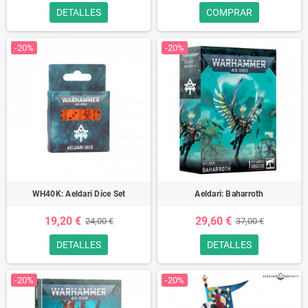
DETALLES
COMPRAR
-20%
-20%
WH40K: Aeldari Dice Set
Aeldari: Baharroth
19,20 €
29,60 €
24,00 €
37,00 €
DETALLES
DETALLES
-20%
-20%