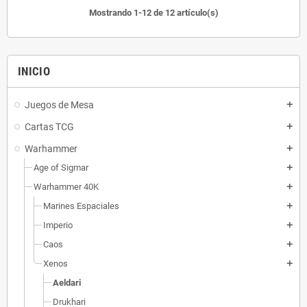
Mostrando 1-12 de 12 artículo(s)
INICIO
Juegos de Mesa
add
Cartas TCG
add
Warhammer
add
Age of Sigmar
add
Warhammer 40K
add
Marines Espaciales
add
Imperio
add
Caos
add
Xenos
add
Aeldari
Drukhari