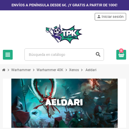
ENVÍOS A PENÍNSULA DESDE 6€. ¡Y GRATIS A PARTIR DE 100€!
person
Iniciar sesión
0
view_headline
search
chevron_right
chevron_right
chevron_right
chevron_right
Warhammer
Warhammer 40K
Xenos
Aeldari