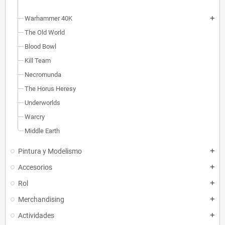
Warhammer 40K
add
The Old World
Blood Bowl
Kill Team
Necromunda
The Horus Heresy
Underworlds
Warcry
Middle Earth
Pintura y Modelismo
add
Accesorios
add
Rol
add
Merchandising
add
Actividades
add