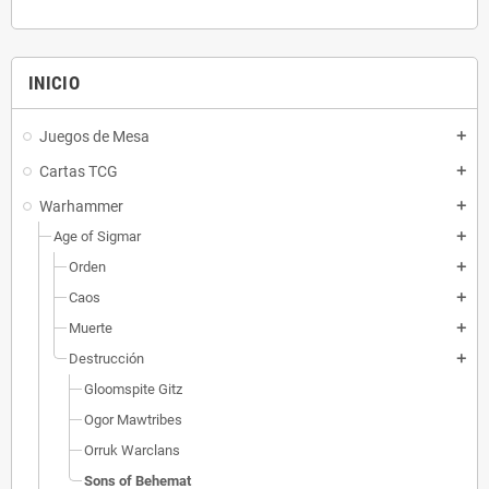
INICIO
Juegos de Mesa
add
Cartas TCG
add
Warhammer
add
Age of Sigmar
add
Orden
add
Caos
add
Muerte
add
Destrucción
add
Gloomspite Gitz
Ogor Mawtribes
Orruk Warclans
Sons of Behemat