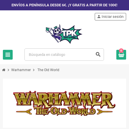
ENVÍOS A PENÍNSULA DESDE 6€. ¡Y GRATIS A PARTIR DE 100€!
person
Iniciar sesión
0
view_headline
search
chevron_right
chevron_right
Warhammer
The Old World