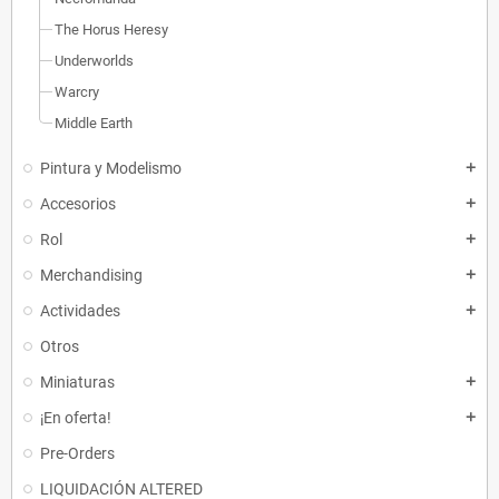
The Horus Heresy
Underworlds
Warcry
Middle Earth
Pintura y Modelismo
add
Accesorios
add
Rol
add
Merchandising
add
Actividades
add
Otros
Miniaturas
add
¡En oferta!
add
Pre-Orders
LIQUIDACIÓN ALTERED