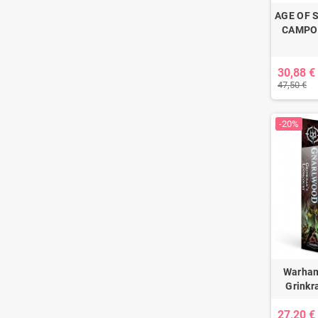
AGE OF 
CAMPO
30,88 €
47,50 €
-20%
Warham
Grinkr
27,20 €