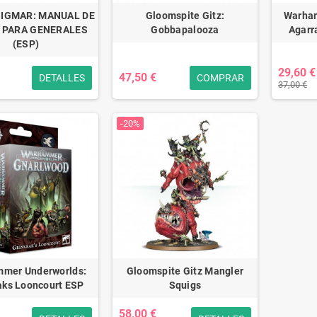
SIGMAR: MANUAL DE
Gloomspite Gitz:
Warham
 PARA GENERALES
Gobbapalooza
Agarr
(ESP)
29,60 €
47,50 €
DETALLES
COMPRAR
37,00 €
-20%
mer Underworlds:
Gloomspite Gitz Mangler
aks Looncourt ESP
Squigs
58,00 €