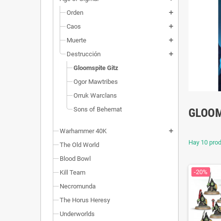
Orden
add
Caos
add
Muerte
add
Destrucción
add
Gloomspite Gitz
Ogor Mawtribes
Orruk Warclans
Sons of Behemat
GLOOM
Warhammer 40K
add
Hay 10 prod
The Old World
Blood Bowl
-20%
Kill Team
Necromunda
The Horus Heresy
Underworlds