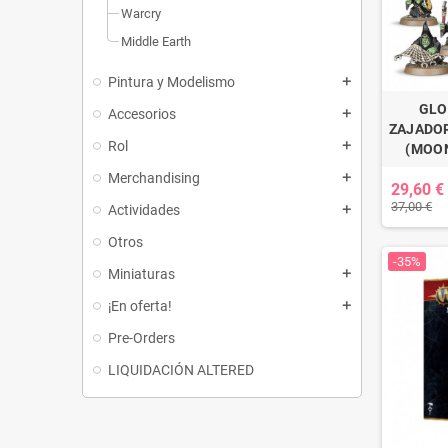
Warcry
Middle Earth
Pintura y Modelismo
add
GLO
Accesorios
add
ZAJADOR
Rol
add
(MOO
Merchandising
add
29,60 €
37,00 €
Actividades
add
Otros
-35%
Miniaturas
add
¡En oferta!
add
Pre-Orders
LIQUIDACIÓN ALTERED