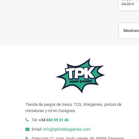
34,00 €
Mostrand
Tienda de juegos de mesa, TCG, Wargames, pintura de
miniaturas y rol en Zaragoza.
Tel:
+34
650 59 31 46
Email:
info@tpkhobbygames.com
Dirección: C/ Juan José Lorente, 49. 50005 Zaragoza.