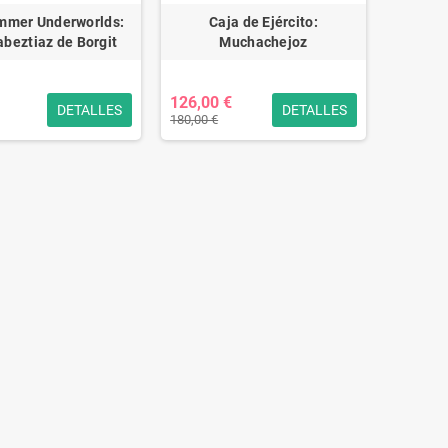
mer Underworlds:
Caja de Ejército:
abeztiaz de Borgit
Muchachejoz
126,00 €
DETALLES
DETALLES
180,00 €