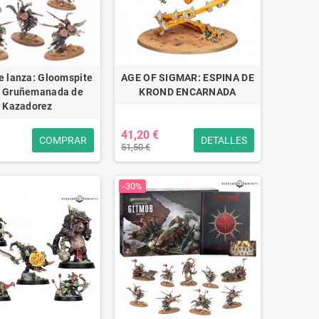
e lanza: Gloomspite
AGE OF SIGMAR: ESPINA DE
– Gruñemanada de
KROND ENCARNADA
Kazadorez
41,20 €
COMPRAR
DETALLES
51,50 €
-30%