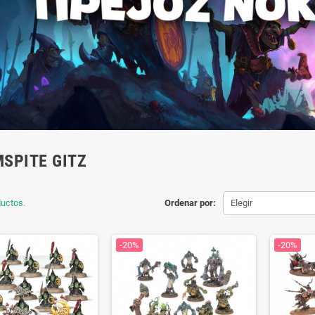
SPITE GITZ
uctos.
Ordenar por:
Elegir
-20%
-20%