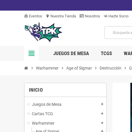
Eventos
Nuestra Tienda
Nosotros
Hazte Socio
card_giftcard
location_on
group_add
view_headline
JUEGOS DE MESA
TCGS
WA
chevron_right
Warhammer
chevron_right
Age of Sigmar
chevron_right
Destrucción
chevron_right
G
INICIO
Juegos de Mesa
add
Cartas TCG
add
Warhammer
add
Age of Sigmar
add