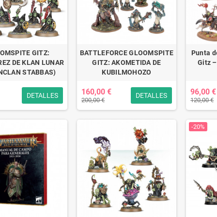
OMSPITE GITZ:
BATTLEFORCE GLOOMSPITE
Punta d
EZ DE KLAN LUNAR
GITZ: AKOMETIDA DE
Gitz 
NCLAN STABBAS)
KUBILMOHOZO
160,00 €
96,00 €
DETALLES
DETALLES
200,00 €
120,00 €
-20%