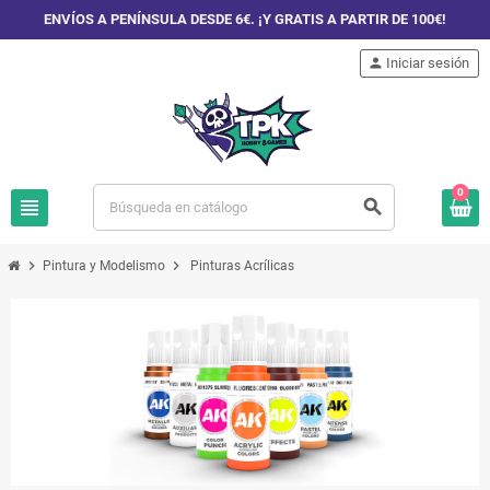
ENVÍOS A PENÍNSULA DESDE 6€. ¡Y GRATIS A PARTIR DE 100€!
person
Iniciar sesión
0
view_headline
search
chevron_right
chevron_right
Pintura y Modelismo
Pinturas Acrílicas