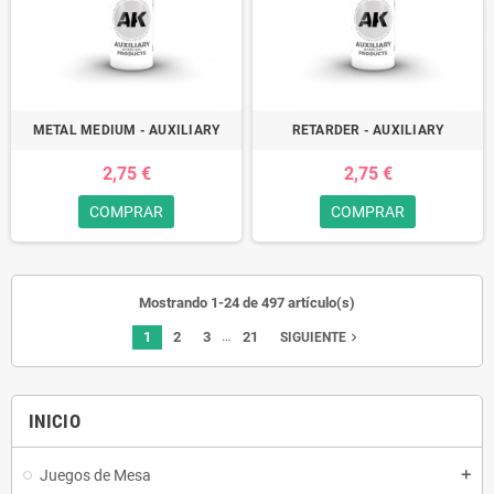
METAL MEDIUM - AUXILIARY
RETARDER - AUXILIARY
2,75 €
2,75 €
COMPRAR
COMPRAR
Mostrando 1-24 de 497 artículo(s)
…
1
2
3
21
navigate_next
SIGUIENTE
INICIO
Juegos de Mesa
add