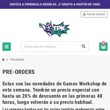
ENVÍOS A PENÍNSULA DESDE 6€. ¡Y GRATIS A PARTIR DE 100€!
person
Iniciar sesión
0
view_headline
search
chevron_right
Pre-Orders
PRE-ORDERS
Estas son las novedades de Games Workshop de
esta semana. Tendrán un precio especial con
hasta un 20% de descuento en las primeras 48
horas, luego volverán a su precio habitual.
Las reservas hechas por los socios tendrán preferencia sobre