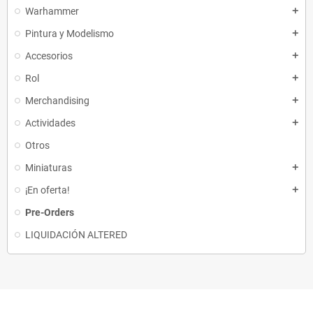
Warhammer
add
Pintura y Modelismo
add
Accesorios
add
Rol
add
Merchandising
add
Actividades
add
Otros
Miniaturas
add
¡En oferta!
add
Pre-Orders
LIQUIDACIÓN ALTERED