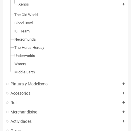
Xenos
add
The Old World
Blood Bowl
Kill Team
Necromunda
The Horus Heresy
Underworlds
Warcry
Middle Earth
Pintura y Modelismo
add
Accesorios
add
Rol
add
Merchandising
add
Actividades
add
Otros