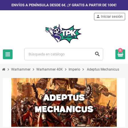
ENVÍOS A PENÍNSULA DESDE 6€. ¡Y GRATIS A PARTIR DE 100€!
person
Iniciar sesión
0
view_headline
search
chevron_right
chevron_right
chevron_right
chevron_right
Warhammer
Warhammer 40K
Imperio
Adeptus Mechanicus