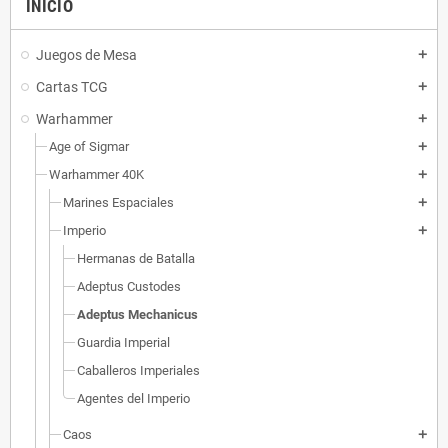
INICIO
Juegos de Mesa
add
Cartas TCG
add
Warhammer
add
Age of Sigmar
add
Warhammer 40K
add
Marines Espaciales
add
Imperio
add
Hermanas de Batalla
Adeptus Custodes
Adeptus Mechanicus
Guardia Imperial
Caballeros Imperiales
Agentes del Imperio
Caos
add