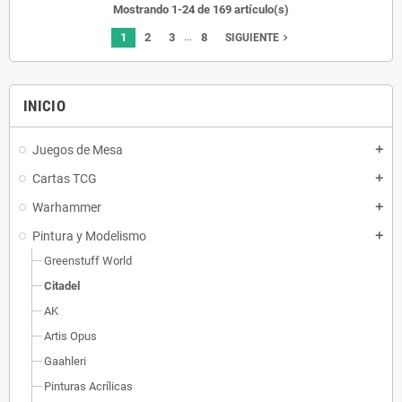
Mostrando 1-24 de 169 artículo(s)
…
1
2
3
8
navigate_next
SIGUIENTE
INICIO
Juegos de Mesa
add
Cartas TCG
add
Warhammer
add
Pintura y Modelismo
add
Greenstuff World
Citadel
AK
Artis Opus
Gaahleri
Pinturas Acrílicas