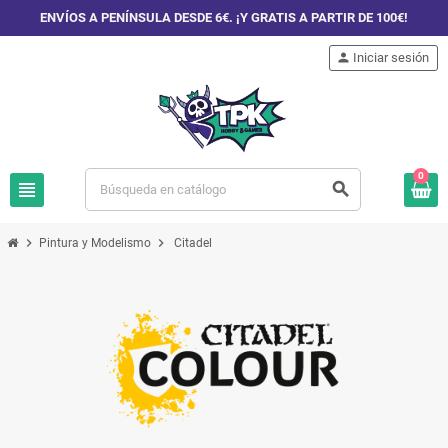
ENVÍOS A PENÍNSULA DESDE 6€. ¡Y GRATIS A PARTIR DE 100€!
person
Iniciar sesión
0
view_headline
search
chevron_right
chevron_right
Pintura y Modelismo
Citadel