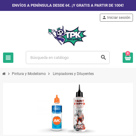
ENVÍOS A PENÍNSULA DESDE 6€. ¡Y GRATIS A PARTIR DE 100€!
person
Iniciar sesión
0
view_headline
search
chevron_right
chevron_right
Pintura y Modelismo
Limpiadores y Diluyentes