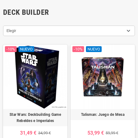
DECK BUILDER
Elegir
-10%
NUEVO
-10%
NUEVO
Star Wars: Deckbuilding Game
Talisman: Juego de Mesa
Rebeldes e Imperiales
31,49 €
53,99 €
34,99 €
59,99 €