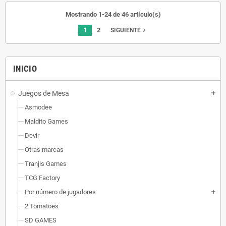
Mostrando 1-24 de 46 artículo(s)
1
2
navigate_next
SIGUIENTE
INICIO
Juegos de Mesa
add
Asmodee
Maldito Games
Devir
Otras marcas
Tranjis Games
TCG Factory
Por número de jugadores
add
2 Tomatoes
SD GAMES