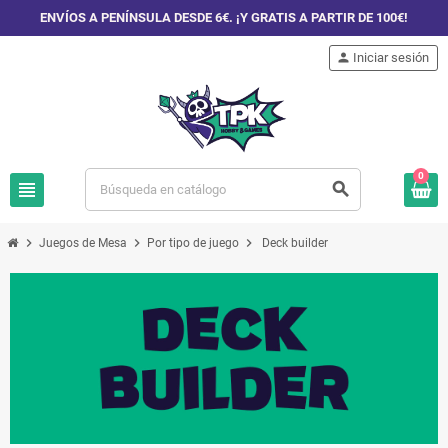
ENVÍOS A PENÍNSULA DESDE 6€. ¡Y GRATIS A PARTIR DE 100€!
person
Iniciar sesión
0
view_headline
search
chevron_right
chevron_right
chevron_right
Juegos de Mesa
Por tipo de juego
Deck builder