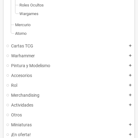
Roles Ocultos
Wargames
Mercurio
Atomo
Cartas TCG
add
Warhammer
add
Pintura y Modelismo
add
Accesorios
add
Rol
add
Merchandising
add
Actividades
add
Otros
Miniaturas
add
¡En oferta!
add