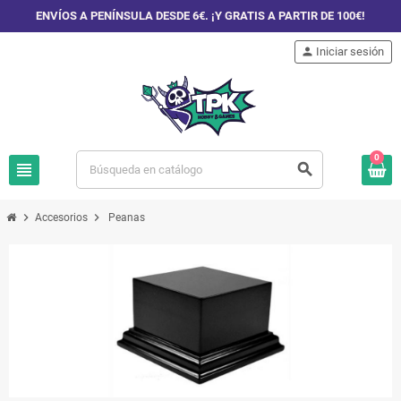
ENVÍOS A PENÍNSULA DESDE 6€. ¡Y GRATIS A PARTIR DE 100€!
person
Iniciar sesión
0
view_headline
search
chevron_right
chevron_right
Accesorios
Peanas