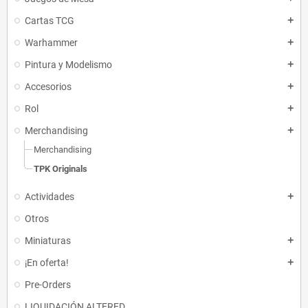
Cartas TCG
add
Warhammer
add
Pintura y Modelismo
add
Accesorios
add
Rol
add
Merchandising
add
Merchandising
TPK Originals
Actividades
add
Otros
Miniaturas
add
¡En oferta!
add
Pre-Orders
LIQUIDACIÓN ALTERED