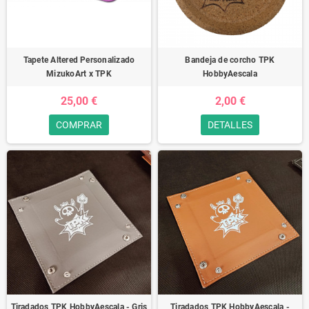
Tapete Altered Personalizado
Bandeja de corcho TPK
MizukoArt x TPK
HobbyAescala
25,00 €
2,00 €
COMPRAR
DETALLES
Tiradados TPK HobbyAescala - Gris
Tiradados TPK HobbyAescala -