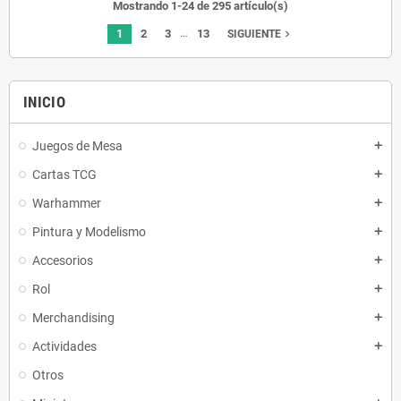
Mostrando 1-24 de 295 artículo(s)
…
1
2
3
13
navigate_next
SIGUIENTE
INICIO
Juegos de Mesa
add
Cartas TCG
add
Warhammer
add
Pintura y Modelismo
add
Accesorios
add
Rol
add
Merchandising
add
Actividades
add
Otros