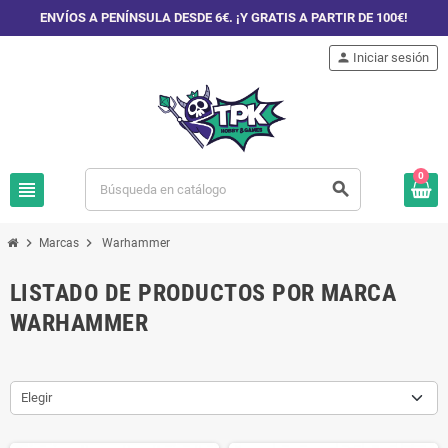
ENVÍOS A PENÍNSULA DESDE 6€. ¡Y GRATIS A PARTIR DE 100€!
person
Iniciar sesión
0
view_headline
search
chevron_right
chevron_right
Marcas
Warhammer
LISTADO DE PRODUCTOS POR MARCA
WARHAMMER
Elegir