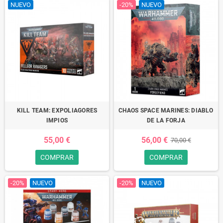
NUEVO
-20%
NUEVO
KILL TEAM: EXPOLIAGORES
CHAOS SPACE MARINES: DIABLO
IMPIOS
DE LA FORJA
55,00 €
56,00 €
70,00 €
COMPRAR
COMPRAR
-20%
NUEVO
-20%
NUEVO