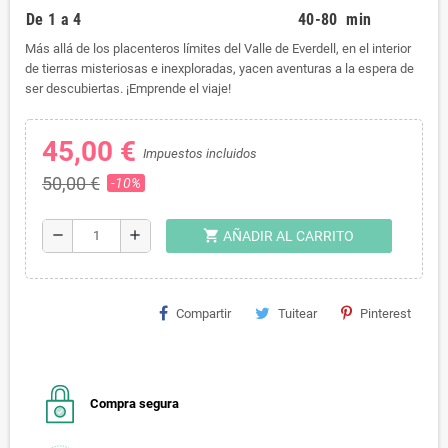
De 1 a 4
40-80 min
Más allá de los placenteros límites del Valle de Everdell, en el interior
de tierras misteriosas e inexploradas, yacen aventuras a la espera de
ser descubiertas. ¡Emprende el viaje!
45,00 €
Impuestos incluidos
50,00 €
-10%
shopping_cart
remove
add
AÑADIR AL CARRITO
Compartir
Tuitear
Pinterest
Compra segura