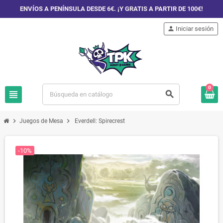
ENVÍOS A PENÍNSULA DESDE 6€. ¡Y GRATIS A PARTIR DE 100€!
person
Iniciar sesión
0
view_headline
search
chevron_right
chevron_right
Juegos de Mesa
Everdell: Spirecrest
-10%