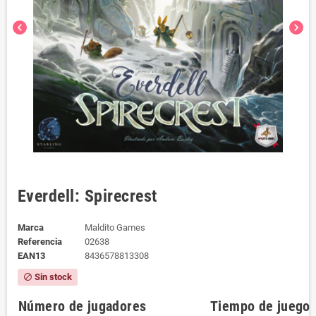
chevron_left
chevron_right
Everdell: Spirecrest
Marca
Maldito Games
Referencia
02638
EAN13
8436578813308
Sin stock
block
Número de jugadores
Tiempo de juego