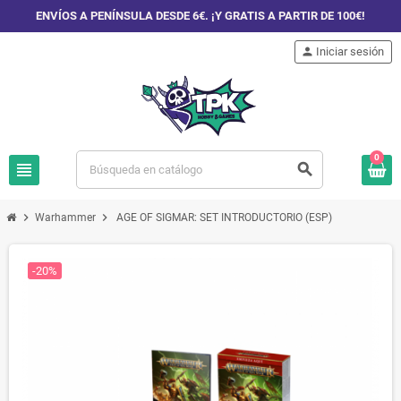
ENVÍOS A PENÍNSULA DESDE 6€. ¡Y GRATIS A PARTIR DE 100€!
person
Iniciar sesión
0
view_headline
search
chevron_right
chevron_right
Warhammer
AGE OF SIGMAR: SET INTRODUCTORIO (ESP)
-20%