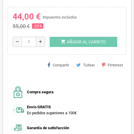
44,00 €
Impuestos incluidos
55,00 €
-20%
shopping_cart
remove
add
AÑADIR AL CARRITO
Compartir
Tuitear
Pinterest
Compra segura
Envío GRATIS
En pedidos superiores a 100€
Garantía de satisfacción