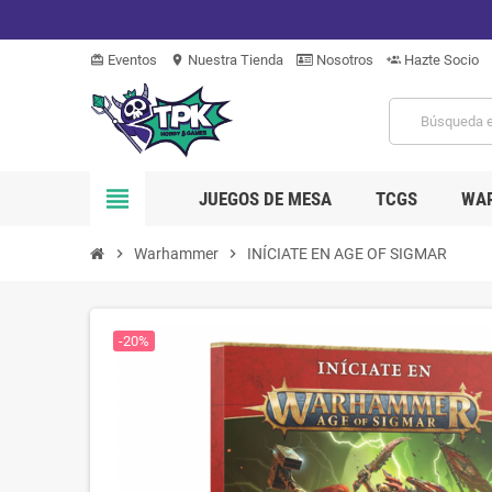
Eventos
Nuestra Tienda
Nosotros
Hazte Socio
card_giftcard
location_on
group_add
view_headline
JUEGOS DE MESA
TCGS
WA
chevron_right
Warhammer
chevron_right
INÍCIATE EN AGE OF SIGMAR
-20%