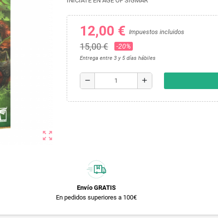
INÍCIATE EN AGE OF SIGMAR
12,00 €
Impuestos incluidos
15,00 €
-20%
Entrega entre 3 y 5 días hábiles
remove
add
zoom_out_map
Envío GRATIS
En pedidos superiores a 100€