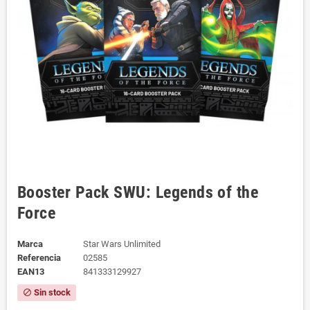
Booster Pack SWU: Legends of the
Force
Marca
Star Wars Unlimited
Referencia
02585
EAN13
841333129927
Sin stock
block