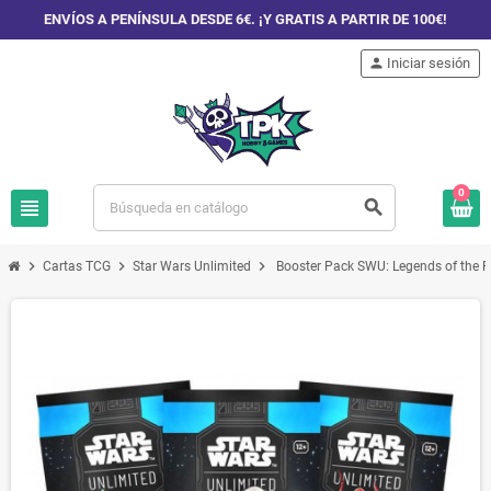
ENVÍOS A PENÍNSULA DESDE 6€. ¡Y GRATIS A PARTIR DE 100€!
person
Iniciar sesión
0
view_headline
search
chevron_right
chevron_right
chevron_right
Cartas TCG
Star Wars Unlimited
Booster Pack SWU: Legends of the F