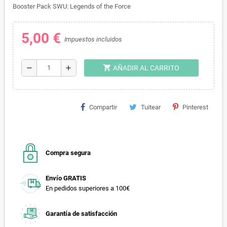
Booster Pack SWU: Legends of the Force
5,00 €
Impuestos incluidos
shopping_cart
remove
add
AÑADIR AL CARRITO
Compartir
Tuitear
Pinterest
Compra segura
Envío GRATIS
En pedidos superiores a 100€
Garantía de satisfacción