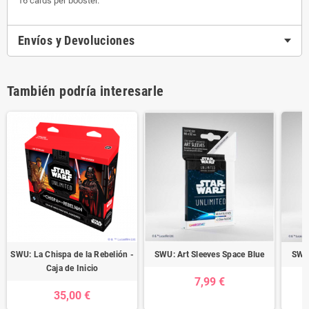
16 cards per booster.
Envíos y Devoluciones
También podría interesarle
SWU: La Chispa de la Rebelión -
SWU: Art Sleeves Space Blue
SWU 
Caja de Inicio
7,99 €
35,00 €