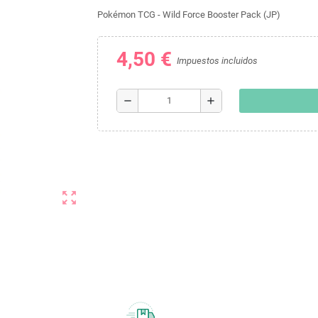
Pokémon TCG - Wild Force Booster Pack (JP)
4,50 €
Impuestos incluidos
remove
add
zoom_out_map