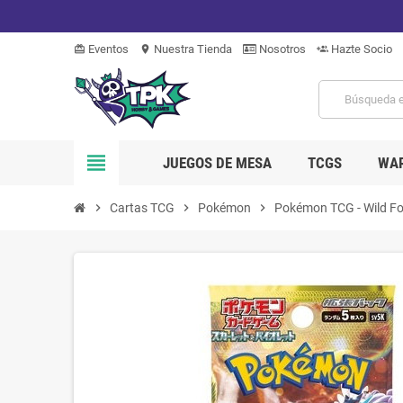
Eventos
Nuestra Tienda
Nosotros
Hazte Socio
card_giftcard
location_on
group_add
view_headline
JUEGOS DE MESA
TCGS
WA
chevron_right
Cartas TCG
chevron_right
Pokémon
chevron_right
Pokémon TCG - Wild Fo