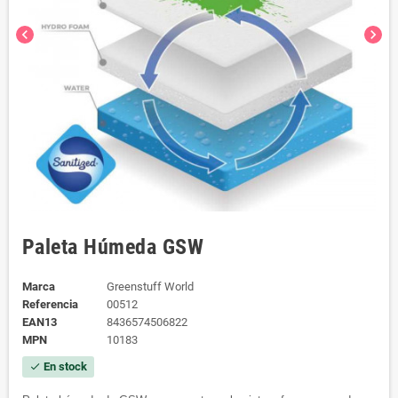
chevron_left
chevron_right
Paleta Húmeda GSW
Marca
Greenstuff World
Referencia
00512
EAN13
8436574506822
MPN
10183
En stock
check