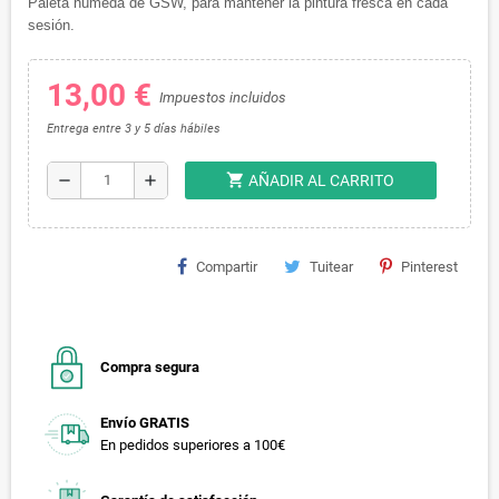
Paleta húmeda de GSW, para mantener la pintura fresca en cada
sesión.
13,00 €
Impuestos incluidos
Entrega entre 3 y 5 días hábiles
shopping_cart
remove
add
AÑADIR AL CARRITO
Compartir
Tuitear
Pinterest
Compra segura
Envío GRATIS
En pedidos superiores a 100€