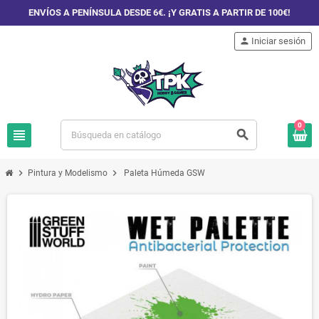
ENVÍOS A PENÍNSULA DESDE 6€. ¡Y GRATIS A PARTIR DE 100€!
person
Iniciar sesión
0
view_headline
search
chevron_right
chevron_right
Pintura y Modelismo
Paleta Húmeda GSW