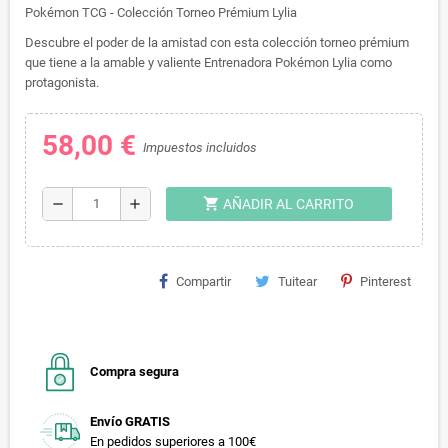
Pokémon TCG - Colección Torneo Prémium Lylia
Descubre el poder de la amistad con esta colección torneo prémium
que tiene a la amable y valiente Entrenadora Pokémon Lylia como
protagonista.
58,00 €
Impuestos incluidos
shopping_cart
remove
add
AÑADIR AL CARRITO
Compartir
Tuitear
Pinterest
Compra segura
Envío GRATIS
En pedidos superiores a 100€