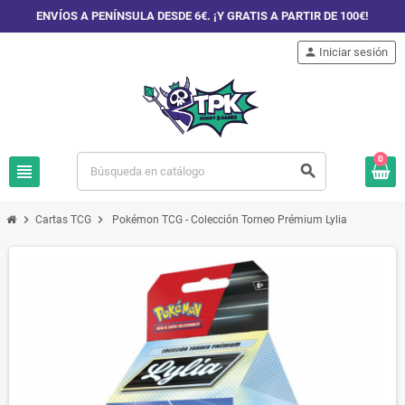
ENVÍOS A PENÍNSULA DESDE 6€. ¡Y GRATIS A PARTIR DE 100€!
person
Iniciar sesión
0
view_headline
search
chevron_right
chevron_right
Cartas TCG
Pokémon TCG - Colección Torneo Prémium Lylia