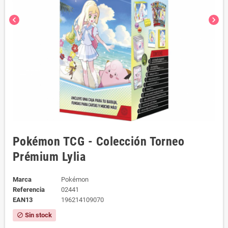
chevron_left
chevron_right
Pokémon TCG - Colección Torneo
Prémium Lylia
Marca
Pokémon
Referencia
02441
EAN13
196214109070
Sin stock
block